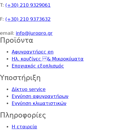
T:
(+30) 210 9329061
F:
(+30) 210 9373632
email:
info@juropro.gr
Προϊόντα
Αφυγραντήρες en
Ηλ. κουζίνες & Μικροκύματα
Εποχιακός εξοπλισμός
Yποστήριξη
Δίκτυο service
Εγγύηση αφυγραντήρων
Εγγύηση κλιματιστικών
Πληροφορίες
Η εταιρεία