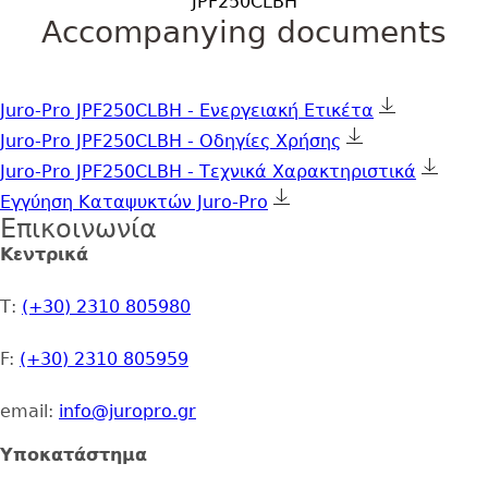
JPF250CLBΗ
Accompanying documents
Juro-Pro JPF250CLBH - Ενεργειακή Ετικέτα
Juro-Pro JPF250CLBH - Οδηγίες Χρήσης
Juro-Pro JPF250CLBH - Τεχνικά Χαρακτηριστικά
Εγγύηση Καταψυκτών Juro-Pro
Επικοινωνία
Address
Κεντρικά
Τ:
(+30) 2310 805980
F:
(+30) 2310 805959
email:
info@juropro.gr
Υποκατάστημα