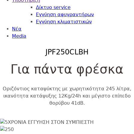
Υποστήριξη
Δίκτυο service
Εγγύηση αφυγραντήρων
Εγγύηση κλιματιστικών
Nέα
Media
Back
JPF250CLBΗ
to
top
Για πάντα φρέσκα
Οριζόντιος καταψύκτης με χωρητικότητα 245 λίτρα,
ικανότητα κατάψυξης 12Kg/24h και μέγιστο επίπεδο
θορύβου 41dB.
Εικόνα
Image