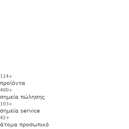
λύσεις
για κάθε σύγχρονο σπίτι. Η έδρα βρίσκεται σε
ιδιόκτητο χώρο στη
Θέρμη Θεσσαλονίκης
, ενώ τα
logistics
είναι σε εγκαταστάσεις στην
Αθήνα
και στη
Θεσσαλονίκη
, ώστε να εξασφαλίζεται η
άμεση
διανομή
και η ταχύτατη εξυπηρέτηση. Παράλληλα,
στην
Αθήνα
διατηρείται και το
υποκατάστημα
της
εταιρίας.
114
+
προϊόντα
400
+
σημεία πώλησης
103
+
σημεία service
42
+
άτομα προσωπικό