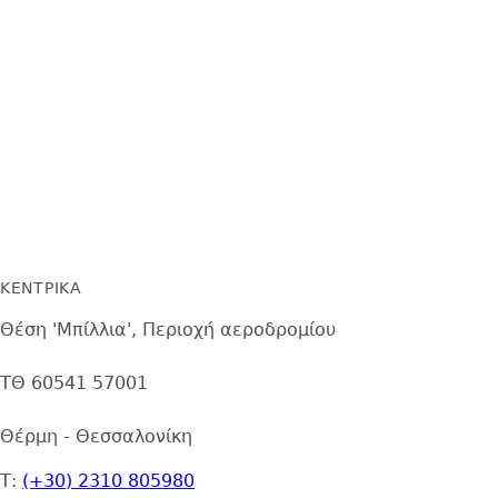
Nα διατηρήσουμε την
ηγετική
μας
θέση
στην Ελλάδα,
να είμαστε δίπλα στους
καταναλωτές
και στις
ανάγκες
τους ενώ ταυτόχρονα να ανανεώνουμε και
να ενισχύουμε το χαρτοφυλάκιό μας με
καινοτόμα
,
ποιοτικά προϊόντα
, σε
ανταγωνιστικές τιμές
.
ΚΕΝΤΡΙΚΑ
Θέση 'Μπίλλια', Περιοχή αεροδρομίου
ΤΘ 60541 57001
Θέρμη - Θεσσαλονίκη
Τ:
(+30) 2310 805980