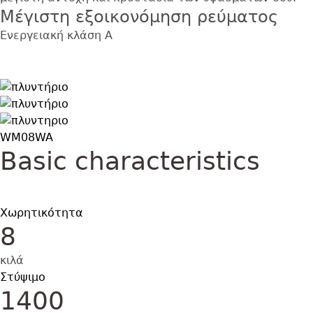
Μέγιστη εξοικονόμηση ρεύματος
Ενεργειακή κλάση Α
Εικόνα
Εικόνα
Εικόνα
WM08WA
Basic characteristics
Χωρητικότητα
8
κιλά
Στύψιμο
1400