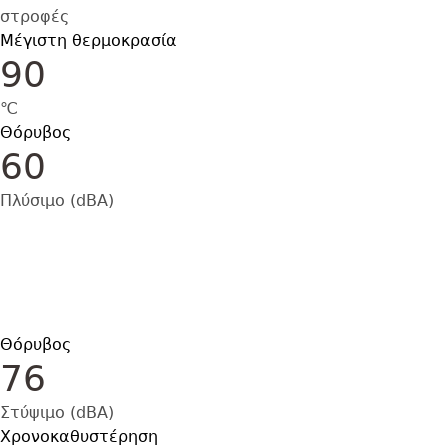
στροφές
Μέγιστη θερμοκρασία
90
℃
Θόρυβος
60
Πλύσιμο (dBA)
Θόρυβος
76
Στύψιμο (dBA)
Χρονοκαθυστέρηση