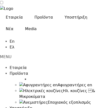
Skip
to
main
Εταιρεία
Προϊόντα
Υποστήριξη
content
Nέα
Media
En
Ελ
MENU
Main
Εταιρεία
navigation
Προϊόντα
afigrantires
Αφυγραντήρες en
Ηλ. κουζίνες &
Μικροκύματα
Εποχιακός εξοπλισμός