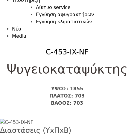
Υποστήριξη
Δίκτυο service
Εγγύηση αφυγραντήρων
Εγγύηση κλιματιστικών
Nέα
Media
Back
C-453-IX-NF
to
top
Ψυγειοκαταψύκτης
ΥΨΟΣ: 1855
ΠΛΑΤΟΣ: 703
ΒΑΘΟΣ: 703
Image
Διαστάσεις (ΥxΠxΒ)