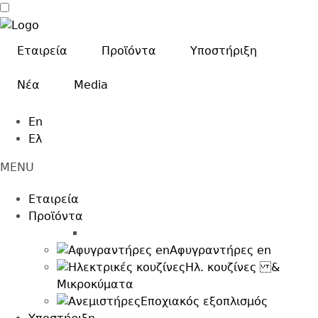
Skip
to
main
Εταιρεία
Προϊόντα
Υποστήριξη
content
Nέα
Media
En
Ελ
MENU
Main
Εταιρεία
navigation
Προϊόντα
afigrantires
Αφυγραντήρες en
Ηλ. κουζίνες &
Μικροκύματα
Εποχιακός εξοπλισμός