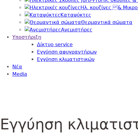
Ηλ. σκούπες &
Ηλ. κουζίνες & Μικρ
Καταψύκτες
Θερμαντικά σώματα
Ανεμιστήρες
Υποστήριξη
Δίκτυο service
Εγγύηση αφυγραντήρων
Εγγύηση κλιματιστικών
Nέα
Media
Back
Εγγύηση κλιματισ
to
top