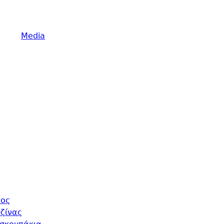
Media
τος
ζίνας