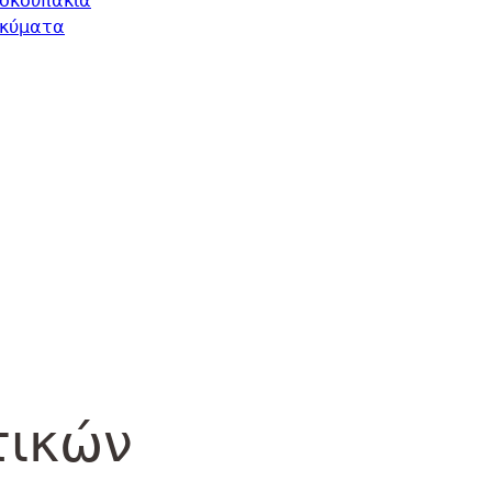
 σκουπάκια
οκύματα
τικών