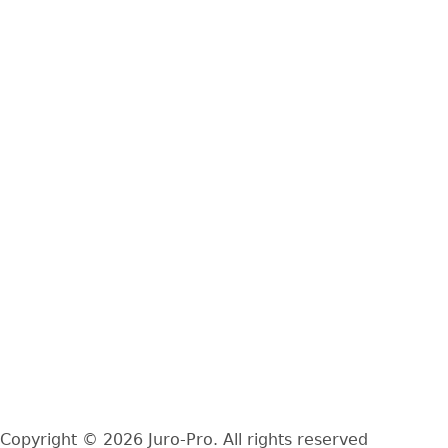
Yποστήριξη
Δίκτυο service
Εγγύηση αφυγραντήρων
Εγγύηση κλιματιστικών
Πληροφορίες
Η εταιρεία
Επικοινωνία
Δήλωση Απορρήτου
SOCIAL MEDIA
Facebook
Instagram
YouTube
TikTok
LinkedIn
Copyright © 2026 Juro-Pro. All rights reserved