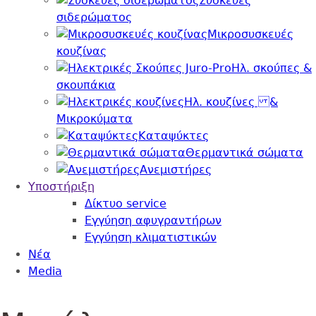
Συσκευές
σιδερώματος
Μικροσυσκευές
κουζίνας
Ηλ. σκούπες &
σκουπάκια
Ηλ. κουζίνες &
Μικροκύματα
Καταψύκτες
Θερμαντικά σώματα
Ανεμιστήρες
Υποστήριξη
Δίκτυο service
Εγγύηση αφυγραντήρων
Εγγύηση κλιματιστικών
Nέα
Media