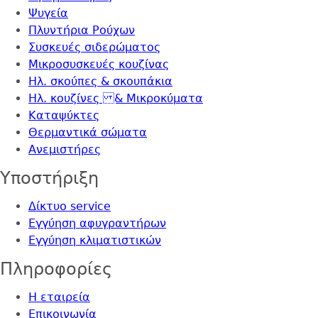
Ψυγεία
Πλυντήρια Ρούχων
Συσκευές σιδερώματος
Μικροσυσκευές κουζίνας
Ηλ. σκούπες & σκουπάκια
Ηλ. κουζίνες & Μικροκύματα
Καταψύκτες
Θερμαντικά σώματα
Ανεμιστήρες
Yποστήριξη
Δίκτυο service
Εγγύηση αφυγραντήρων
Εγγύηση κλιματιστικών
Πληροφορίες
Η εταιρεία
Επικοινωνία