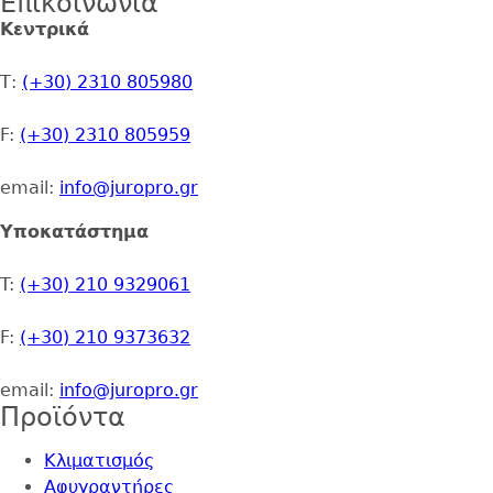
Επικοινωνία
Address
Κεντρικά
Τ:
(+30) 2310 805980
F:
(+30) 2310 805959
email:
info@juropro.gr
Υποκατάστημα
T:
(+30) 210 9329061
F:
(+30) 210 9373632
email:
info@juropro.gr
Προϊόντα
Κλιματισμός
Αφυγραντήρες