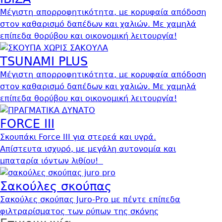
Μέγιστη
απορροφητικότητα, με κορυφαία απόδοση
στον καθαρισμό δαπέδων και χαλιών. Με χαμηλά
επίπεδα θορύβου και οικονομική λειτουργία!
TSUNAMI PLUS
Μέγιστη
απορροφητικότητα, με κορυφαία απόδοση
στον καθαρισμό δαπέδων και χαλιών. Με χαμηλά
επίπεδα θορύβου και οικονομική λειτουργία!
FORCE III
Σκουπάκι Force III για στερεά και υγρά.
Απίστευτα ισχυρό, με μεγάλη αυτονομία και
μπαταρία ιόντων λιθίου!
Σακούλες σκούπας
Σακούλες σκούπας Juro-Pro με πέντε επίπεδα
φιλτραρίσματος των ρύπων της σκόνης