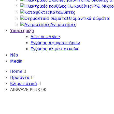
Ηλ. σκούπες &
Ηλ. κουζίνες & Μικρ
Καταψύκτες
Θερμαντικά σώματα
Ανεμιστήρες
Υποστήριξη
Δίκτυο service
Εγγύηση αφυγραντήρων
Εγγύηση κλιματιστικών
Nέα
Media
Breadcrumb
Back
Home
to
Προϊόντα
top
Κλιματιστικά
AIRWAVE PLUS 9K