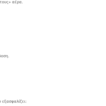
ντους» αέρα.
δοση.
 εξασφαλίζει: