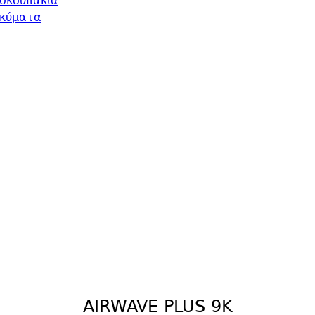
 σκουπάκια
οκύματα
AIRWAVE PLUS 9K