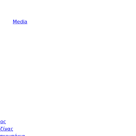
Media
τος
ζίνας