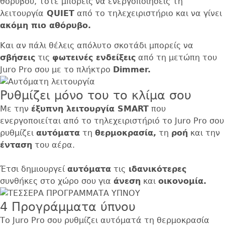
θορύβου, τότε μπορείς να ενεργοποιήσεις τη
λειτουργία
QUIET
από το τηλεχειριστήριο και να γίνει
ακόμη πιο αθόρυβο.
Και αν πάλι θέλεις απόλυτο σκοτάδι μπορείς να
σβήσεις
τις
φωτεινές ενδείξεις
από τη μετώπη του
Juro Pro σου με τo πλήκτρο
Dimmer.
Ρυθμίζει μόνο του το κλίμα σου
Με την
έξυπνη λειτουργία SMART
που
ενεργοποιείται από το τηλεχειριστήριό το Juro Pro σου
ρυθμίζει
αυτόματα
τη
θερμοκρασία,
τη
ροή
και την
ένταση
του αέρα.
Έτσι δημιουργεί
αυτόματα
τις
ιδανικότερες
συνθήκες στο χώρο σου για
άνεση
και
οικονομία.
4 Προγράμματα ύπνου
Το Juro Pro σου ρυθμίζει αυτόματά τη θερμοκρασία