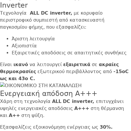
Inverter
Τεχνολογία
ALL
DC
inverter,
με κορυφαίο
περιστροφικό συμπιεστή από κατασκευαστή
παγκοσμίου φήμης, που εξασφαλίζει:
Άριστη λειτουργία
Αξιοπιστία
Εξαιρετικές αποδόσεις σε απαιτητικές συνθήκες
Είναι
ικανό
να λειτουργεί
εξαιρετικά
σε
ακραίες
θερμοκρασίες
εξωτερικού περιβάλλοντος από
-15ο
C
ως και 43ο
C.
Ενεργειακή απόδοση Α+++
Χάρη στη τεχνολογία
ALL
DC
inverter,
επιτυγχάνει
υψηλές ενεργειακές αποδόσεις
Α+++
στη θέρμανση
και
Α++
στη ψύξη.
Εξασφαλίζεις εξοικονόμηση ενέργειας ως
30%.