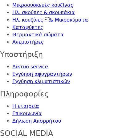
Μικροσυσκευές κουζίνας
Ηλ. σκούπες & σκουπάκια
Ηλ. κουζίνες & Μικροκύματα
Καταψύκτες
Θερμαντικά σώματα
Ανεμιστήρες
Yποστήριξη
Δίκτυο service
Εγγύηση αφυγραντήρων
Εγγύηση κλιματιστικών
Πληροφορίες
Η εταιρεία
Επικοινωνία
Δήλωση Απορρήτου
SOCIAL MEDIA