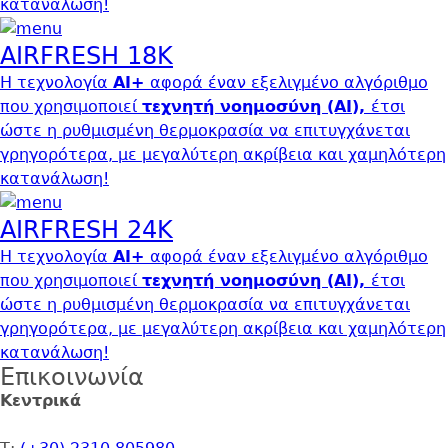
κατανάλωση!
AIRFRESH 18K
Η τεχνολογία
AI+
αφορά έναν εξελιγμένο αλγόριθμο
που χρησιμοποιεί
τεχνητή νοημοσύνη (ΑΙ),
έτσι
ώστε
η ρυθμισμένη θερμοκρασία να επιτυγχάνεται
γρηγορότερα, µε μεγαλύτερη ακρίβεια και χαμηλότερη
κατανάλωση!
AIRFRESH 24K
Η τεχνολογία
AI+
αφορά έναν εξελιγμένο αλγόριθμο
που χρησιμοποιεί
τεχνητή νοημοσύνη (ΑΙ),
έτσι
ώστε
η ρυθμισμένη θερμοκρασία να επιτυγχάνεται
γρηγορότερα, µε μεγαλύτερη ακρίβεια και χαμηλότερη
κατανάλωση!
Επικοινωνία
Address
Κεντρικά