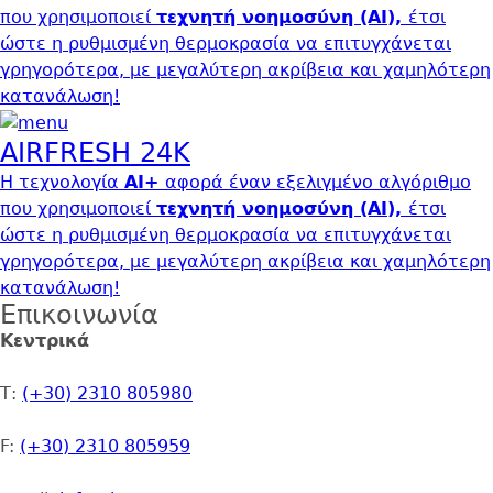
που χρησιμοποιεί
τεχνητή νοημοσύνη (ΑΙ),
έτσι
ώστε
η ρυθμισμένη θερμοκρασία να επιτυγχάνεται
γρηγορότερα, µε μεγαλύτερη ακρίβεια και χαμηλότερη
κατανάλωση!
AIRFRESH 24K
Η τεχνολογία
AI+
αφορά έναν εξελιγμένο αλγόριθμο
που χρησιμοποιεί
τεχνητή νοημοσύνη (ΑΙ),
έτσι
ώστε
η ρυθμισμένη θερμοκρασία να επιτυγχάνεται
γρηγορότερα, µε μεγαλύτερη ακρίβεια και χαμηλότερη
κατανάλωση!
Επικοινωνία
Address
Κεντρικά
Τ:
(+30) 2310 805980
F:
(+30) 2310 805959