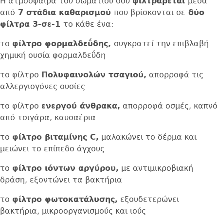
Η ατμόσφαιρα του δωματίου σου
φιλτράρεται
μέσα
από
7 στάδια καθαρισμού
που βρίσκονται σε
δύο
φίλτρα 3-σε-1
το κάθε ένα:
το
φίλτρο φορμαλδεΰδης,
συγκρατεί την επιβλαβή
χημική ουσία φορμαλδεΰδη
το φίλτρο
Πολυφαινολών τσαγιού,
απορροφά τις
αλλεργιογόνες ουσίες
το φίλτρο
ενεργού άνθρακα,
απορροφά οσμές, καπνό
από τσιγάρα, καυσαέρια
το
φίλτρο βιταμίνης C,
μαλακώνει το δέρμα και
μειώνει το επίπεδο άγχους
το
φίλτρο ιόντων αργύρου,
με αντιμικροβιακή
δράση, εξοντώνει τα βακτήρια
το
φίλτρο φωτοκατάλυσης,
εξουδετερώνει
βακτήρια, μικροοργανισμούς και ιούς