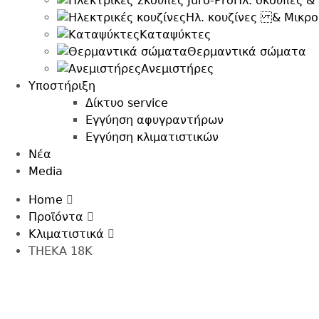
Ηλ. σκούπες &
Ηλ. κουζίνες & Μικρ
Καταψύκτες
Θερμαντικά σώματα
Ανεμιστήρες
Υποστήριξη
Δίκτυο service
Εγγύηση αφυγραντήρων
Εγγύηση κλιματιστικών
Nέα
Media
Breadcrumb
Back
Home
to
Προϊόντα
top
Κλιματιστικά
THEKA 18K