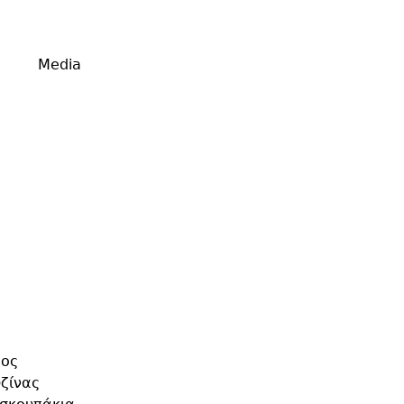
Media
τος
ζίνας