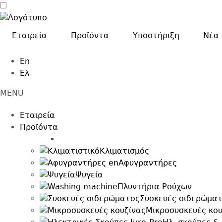
Παράκαμψη
προς
το
Εταιρεία
Προϊόντα
Υποστήριξη
Nέα
κυρίως
περιεχόμενο
En
Ελ
MENU
Main
Εταιρεία
navigation
Προϊόντα
afigrantires
Κλιματισμός
Αφυγραντήρες
Ψυγεία
Πλυντήρια Ρούχων
Συσκευές σιδερώμα
Μικροσυσκευές κου