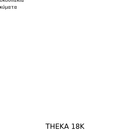
 σκουπάκια
οκύματα
THEKA 18K