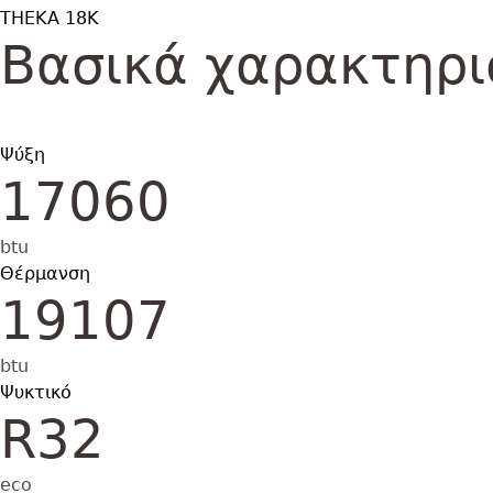
THEKA 18K
Βασικά χαρακτηρι
Ψύξη
17060
btu
Θέρμανση
19107
btu
Ψυκτικό
R32
eco